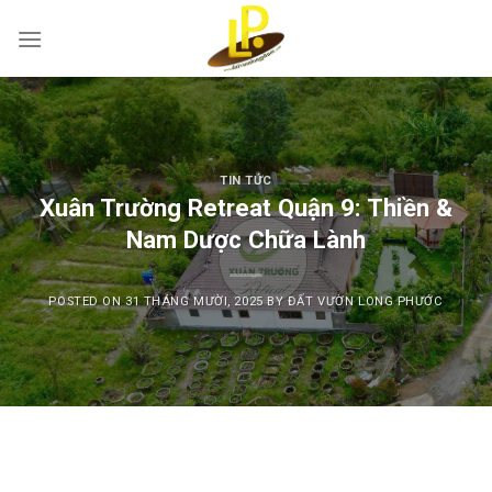
Skip
to
content
TIN TỨC
Xuân Trường Retreat Quận 9: Thiền &
Nam Dược Chữa Lành
POSTED ON
31 THÁNG MƯỜI, 2025
BY
ĐẤT VƯỜN LONG PHƯỚC