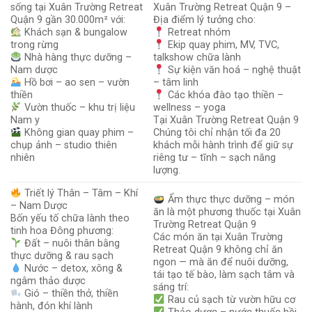
sống tại Xuân Trường Retreat
Xuân Trường Retreat Quận 9 –
Quận 9 gần 30.000m² với:
Địa điểm lý tưởng cho:
Khách sạn & bungalow
Retreat nhóm
trong rừng
Ekip quay phim, MV, TVC,
Nhà hàng thực dưỡng –
talkshow chữa lành
Nam dược
Sự kiện văn hoá – nghệ thuật
Hồ bơi – ao sen – vườn
– tâm linh
thiền
Các khóa đào tạo thiền –
Vườn thuốc – khu trị liệu
wellness – yoga
Nam y
Tại Xuân Trường Retreat Quận 9
Không gian quay phim –
Chúng tôi chỉ nhận tối đa 20
chụp ảnh – studio thiên
khách mỗi hành trình để giữ sự
nhiên
riêng tư – tĩnh – sạch năng
lượng.
Triết lý Thân – Tâm – Khí
Ẩm thực thực dưỡng – món
– Nam Dược
ăn là một phương thuốc tại Xuân
Bốn yếu tố chữa lành theo
Trường Retreat Quận 9
tinh hoa Đông phương:
Các món ăn tại Xuân Trường
Đất – nuôi thân bằng
Retreat Quận 9 không chỉ ăn
thực dưỡng & rau sạch
ngon — mà ăn để nuôi dưỡng,
Nước – detox, xông &
tái tạo tế bào, làm sạch tâm và
ngâm thảo dược
sáng trí:
Gió – thiền thở, thiền
Rau củ sạch từ vườn hữu cơ
hành, đón khí lành