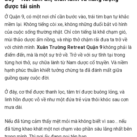
được tái sinh
Ở Quận 9, có một nơi chỉ cần bước vào, trái tim bạn tự khắc
mềm lại. Không tiếng còi xe, không những đuổi bắt vô hình
của cuộc sống thường nhật. Chỉ còn tiếng lá khẽ chạm gió,
mùi thảo dược ấm nồng, và nhịp thở chậm rãi đưa ta trở về
với chính mình.
Xuân Trường Retreat Quận 9
không phải là
điểm đến, mà là một sự trở về. Trở về với sự tĩnh tại trong
từng hơi thở, sự chữa lành từ Nam dược cổ truyền. Và niềm
hạnh phúc thuần khiết tưởng chừng ta đã đánh mất giữa
guồng quay cuộc đời.
Ở đây, cơ thể được thanh lọc, tâm trí được buông lỏng, và
linh hồn được vỗ về như một đứa trẻ vừa thôi khóc sau cơn
mưa dài.
Nếu đã từng cảm thấy mệt mỏi mà không biết vì sao… nếu
đã từng khao khát một nơi chạm vào phần sâu lắng nhất bên
trong mình. Thì nơi ấy đang gọi tên bạn.