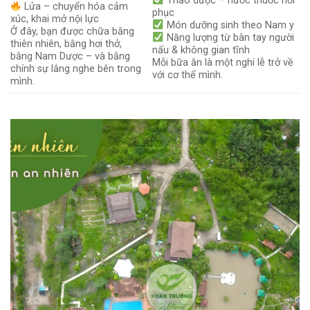
Thảo dược – nước thuốc hồi
Lửa – chuyển hóa cảm
phục
xúc, khai mở nội lực
Món dưỡng sinh theo Nam y
Ở đây, bạn được chữa bằng
Năng lượng từ bàn tay người
thiên nhiên, bằng hơi thở,
nấu & không gian tĩnh
bằng Nam Dược – và bằng
Mỗi bữa ăn là một nghi lễ trở về
chính sự lắng nghe bên trong
với cơ thể mình.
mình.