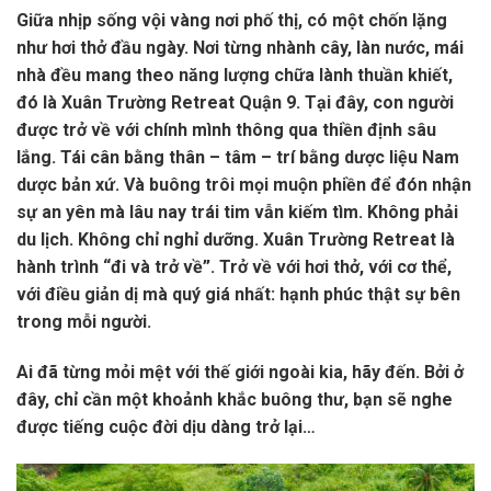
Giữa nhịp sống vội vàng nơi phố thị, có một chốn lặng
như hơi thở đầu ngày. Nơi từng nhành cây, làn nước, mái
nhà đều mang theo năng lượng chữa lành thuần khiết,
đó là Xuân Trường Retreat Quận 9. Tại đây, con người
được trở về với chính mình thông qua thiền định sâu
lắng. Tái cân bằng thân – tâm – trí bằng dược liệu Nam
dược bản xứ. Và buông trôi mọi muộn phiền để đón nhận
sự an yên mà lâu nay trái tim vẫn kiếm tìm. Không phải
du lịch. Không chỉ nghỉ dưỡng. Xuân Trường Retreat là
hành trình “đi và trở về”. Trở về với hơi thở, với cơ thể,
với điều giản dị mà quý giá nhất: hạnh phúc thật sự bên
trong mỗi người.
Ai đã từng mỏi mệt với thế giới ngoài kia, hãy đến. Bởi ở
đây, chỉ cần một khoảnh khắc buông thư, bạn sẽ nghe
được tiếng cuộc đời dịu dàng trở lại…