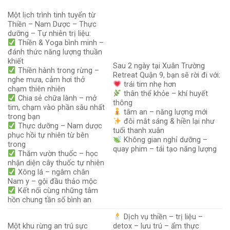
Một lịch trình tinh tuyển từ
Thiền – Nam Dược – Thực
dưỡng – Tự nhiên trị liệu:
Thiền & Yoga bình minh –
đánh thức năng lượng thuần
khiết
Sau 2 ngày tại Xuân Trường
Thiền hành trong rừng –
Retreat Quận 9, bạn sẽ rời đi với:
nghe mưa, cảm hơi thở
trái tim nhẹ hơn
chạm thiên nhiên
thân thể khỏe – khí huyết
Chia sẻ chữa lành – mở
thông
tim, chạm vào phần sâu nhất
tâm an – năng lượng mới
trong bạn
đôi mắt sáng & hiền lại như
Thực dưỡng – Nam dược
tuổi thanh xuân
phục hồi tự nhiên từ bên
Không gian nghỉ dưỡng –
trong
quay phim – tái tạo năng lượng
Thăm vườn thuốc – học
nhận diện cây thuốc tự nhiên
Xông lá – ngâm chân
Nam y – gội đầu thảo mộc
Kết nối cùng những tâm
hồn chung tần số bình an
Dịch vụ thiền – trị liệu –
Một khu rừng an trú sực
detox – lưu trú – ẩm thực