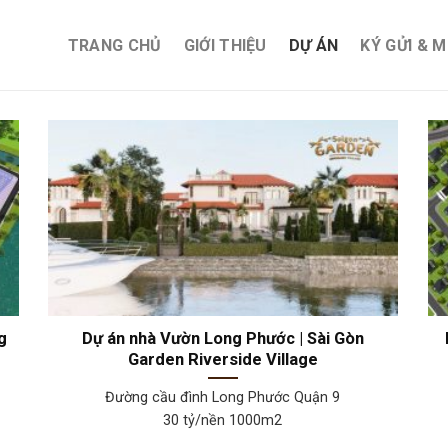
TRANG CHỦ
GIỚI THIỆU
DỰ ÁN
KÝ GỬI & 
g
Dự án nhà Vườn Long Phước | Sài Gòn
Garden Riverside Village
Đường cầu đình Long Phước Quận 9
30 tỷ/nền 1000m2