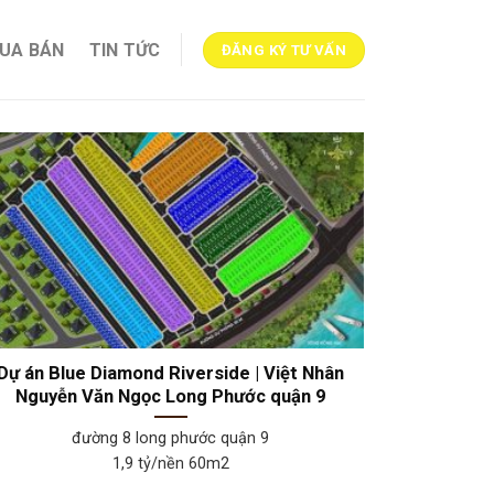
MUA BÁN
TIN TỨC
ĐĂNG KÝ TƯ VẤN
Dự án Blue Diamond Riverside | Việt Nhân
Nguyễn Văn Ngọc Long Phước quận 9
đường 8 long phước quận 9
1,9 tỷ/nền 60m2