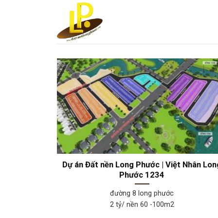
Skip
to
content
Dự án Đất nền Long Phước | Việt Nhân Lon
Phước 1234
đường 8 long phước
2 tỷ/ nền 60 -100m2