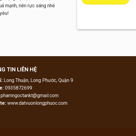
quá mạnh, nên rực sáng nhé
yêu!
G TIN LIÊN HỆ
ỉ:
Long Thuận, Long Phước, Quận 9
e:
0935872699
phamngoctankt@gmail.com
te:
www.datvuonlongphuoc.com