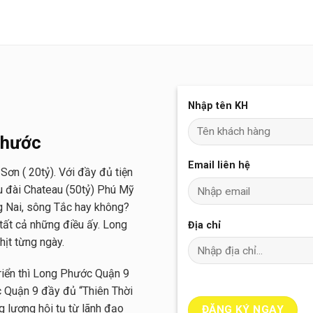
Nhập tên KH
Phước
Email liên hệ
Sơn ( 20tỷ). Với đầy đủ tiện
âu đài Chateau (50tỷ) Phú Mỹ
 Nai, sông Tắc hay không?
ất cả những điều ấy. Long
Địa chỉ
ịt từng ngày.
iển thì Long Phước Quận 9
c Quận 9 đầy đủ “Thiên Thời
 lượng hội tụ từ lãnh đạo