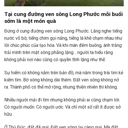
Tại cung đường ven sông Long Phước mỗi buổi
sớm là một món quà
Đứng ở cung đường ven sông Long Phước. Lắng nghe tiếng
nước vỗ bờ, tiếng chim gọi nắng, tiếng lá khẽ chạm nhau như
lời chúc phúc của tạo hóa. Và khi màn đêm buông, ánh trăng
trải mình trên mặt sông phẳng lặng… người ta hiểu rằng
không phải nơi nào cũng có quyền tĩnh lặng như thế.
Sự hiếm có không nằm trên bản đồ, mà nằm trong trái tim kẻ
kiếm tìm. Bờ sông không dài thêm. Đất ven sông không nở
ra. Thành phố có thể mở rộng, nhưng thiên nhiên thì không.
Nhiều người mải đi tìm nhưng không phải ai cũng chạm tới.
Có người muốn. Có người ước. Và chỉ một số rất ít được sở
hữu.
Ở Thủ Đức, đất đã quý. Đất ven sông lại càng quý. Mà đất