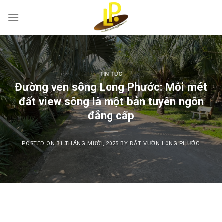
Skip
to
content
TIN TỨC
Đường ven sông Long Phước: Mỗi mét
đất view sông là một bản tuyên ngôn
đẳng cấp
POSTED ON
31 THÁNG MƯỜI, 2025
BY
ĐẤT VƯỜN LONG PHƯỚC