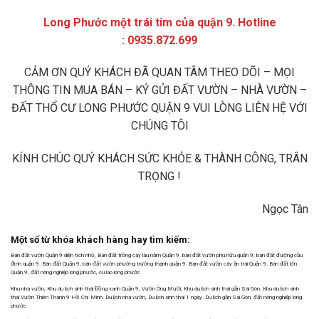
Long Phước một trái tim của quận 9. Hotline
: 0935.872.699
CẢM ƠN QUÝ KHÁCH ĐÃ QUAN TÂM THEO DÕI – MỌI
THÔNG TIN MUA BÁN – KÝ GỬI ĐẤT VƯỜN – NHÀ VƯỜN –
ĐẤT THỔ CƯ LONG PHƯỚC QUẬN 9 VUI LÒNG LIÊN HỆ VỚI
CHÚNG TÔI
KÍNH CHÚC QUÝ KHÁCH SỨC KHỎE & THÀNH CÔNG, TRÂN
TRỌNG !
Ngọc Tân
Một số từ khóa khách hàng hay tìm kiếm:
Bán đất vườn Quận 9 diện tích nhỏ, Bán đất trồng cây lâu năm Quận 9. bán đất vườn phú hữu quận 9, bán đất đường cầu
đình quận 9. Bán đất Quận 9, bán đất vườn phường trường thạnh quận 9. Bán đất vườn cây ăn trái Quận 9. Bán đất lớn
Quận 9, đất nông nghiệp long phước, cù lao long phước
Khu nhà vườn, Khu du lịch sinh thái Đồng xanh Quận 9, Vườn Ông Mười, Khu du lịch sinh thái gần Sài Gòn. Khu du lịch sinh
thái Vườn Thiên Thanh 9 Hồ Chí Minh. Du lịch nhà vườn, Du lịch sinh thái 1 ngày. Du lịch gần Sài Gòn, đất nông nghiệp long
phước