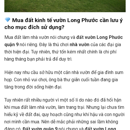
Mua đất kinh tế vườn Long Phước cần lưu ý
cho mục đích sử dụng?
Mua đất làm nhà vườn nói chung và
đất vườn Long Phước
quận 9
nói riêng. Đây là thú chơi
nhà vườn
của các đại gia
thời hiện đại. Tuy nhiên, thứ tốn kém nhất chính là chi phí
hàng tháng bạn phải trả để duy trì.
Hiện nay nhu cầu sở hữu một căn nhà vườn để gia đình sum
họp. Con nhỏ vui chơi, ông bà thư giãn cuối tuần đang gia
tăng trong đời sống hiện đại.
Tuy nhiên rất nhiều người vì một số lí do nào đó đã hối hận
khi mua đất làm nhà vườn, làm trang trại. Nhưng lại chưa tìm
hiểu kỹ về đất đai, quy hoạch cũng như khí hậu và con người
nơi mình cần mua. Nên dễ mắc phải những sai lầm không
đáng có.
Đất vườn quận 9
nói chung và
đất vườn Long