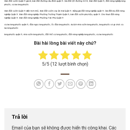
Bán đất vườn Quận 9 giá rẻ, bán đất đường cầu đình quận 9. Giá đất Q9 đường Số 8, Bán đất Quận 9, đất nông nghiệp long
phước, cù lao long phước
Bán đất vườn Quận 9 diện tích nhỏ, Bán đất vườn cây ăn trái Quận 9. Bảng giá đất nông nghiệp quận 9. Giá đến bù đất nông
nghiệp Quận 9. Bán đất nông nghiệp Phường Trường Thạnh Quận 9, bán đất vườn phú hữu, quận 9. Cho thuê đất nông
nghiệp Quận 9. Bán đất nông nghiệp Phường Tân Phú Quận 9
cù lao long phước quận 9, đảo ngọc long phước, ốc đảo long phước. du lịch nhà vườn long phước, long phước có gì chơi. cù
lao long phước
long phước quận 9, nhà vườn long phước, đất thổ cư long phước, đất nông nghiệp long phước, cù lao long phước
Bài hài lòng bài viết này chứ?
5
/5 (
12
lượt bình chọn)
Trả lời
Email của bạn sẽ không được hiển thị công khai.
Các