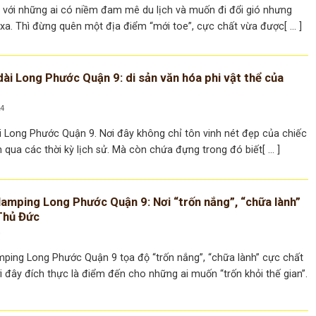
 với những ai có niềm đam mê du lịch và muốn đi đổi gió nhưng
a. Thì đừng quên một địa điểm “mới toe”, cực chất vừa được[ ... ]
ài Long Phước Quận 9: di sản văn hóa phi vật thể của
24
i Long Phước Quận 9. Nơi đây không chỉ tôn vinh nét đẹp của chiếc
 qua các thời kỳ lịch sử. Mà còn chứa đựng trong đó biết[ ... ]
lamping Long Phước Quận 9: Nơi “trốn nắng”, “chữa lành”
 Thủ Đức
4
mping Long Phước Quận 9 tọa độ “trốn nắng”, “chữa lành” cực chất
i đây đích thực là điểm đến cho những ai muốn “trốn khỏi thế gian”.