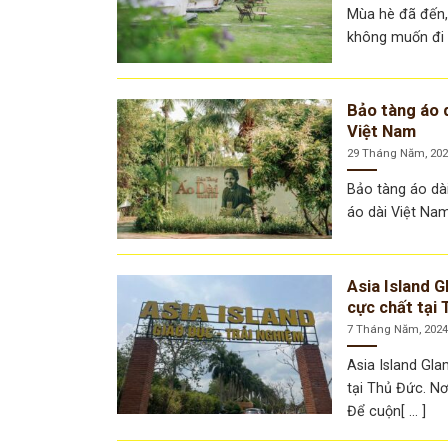
Mùa hè đã đến,
không muốn đi x
Bảo tàng áo d
Việt Nam
29 Tháng Năm, 20
Bảo tàng áo dà
áo dài Việt Nam
Asia Island G
cực chất tại
7 Tháng Năm, 202
Asia Island Gla
tại Thủ Đức. Nơ
Để cuộn[ ... ]