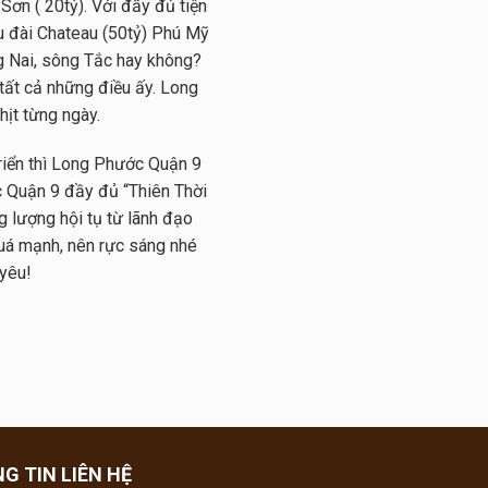
Sơn ( 20tỷ). Với đầy đủ tiện
âu đài Chateau (50tỷ) Phú Mỹ
 Nai, sông Tắc hay không?
ất cả những điều ấy. Long
ịt từng ngày.
iển thì Long Phước Quận 9
c Quận 9 đầy đủ “Thiên Thời
 lượng hội tụ từ lãnh đạo
quá mạnh, nên rực sáng nhé
yêu!
G TIN LIÊN HỆ