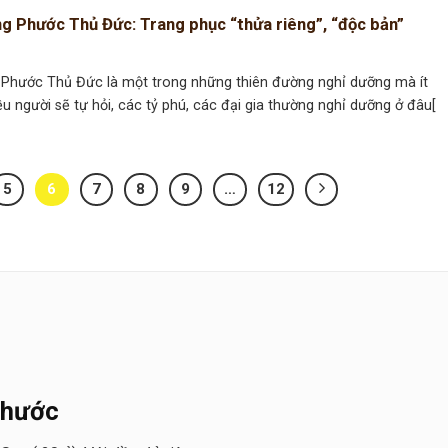
g Phước Thủ Đức: Trang phục “thửa riêng”, “độc bản”
Phước Thủ Đức là một trong những thiên đường nghỉ dưỡng mà ít
iều người sẽ tự hỏi, các tỷ phú, các đại gia thường nghỉ dưỡng ở đâu[
5
6
7
8
9
…
12
Phước