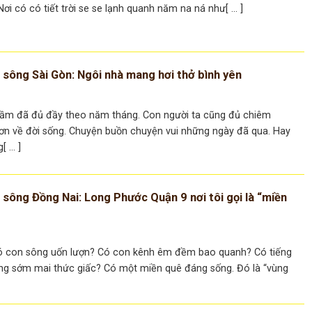
ơi có có tiết trời se se lạnh quanh năm na ná như[ ... ]
 sông Sài Gòn: Ngôi nhà mang hơi thở bình yên
rầm đã đủ đầy theo năm tháng. Con người ta cũng đủ chiêm
ơn về đời sống. Chuyện buồn chuyện vui những ngày đã qua. Hay
 ... ]
 sông Đồng Nai: Long Phước Quận 9 nơi tôi gọi là “miền
ó con sông uốn lượn? Có con kênh êm đềm bao quanh? Có tiếng
hững sớm mai thức giấc? Có một miền quê đáng sống. Đó là “vùng