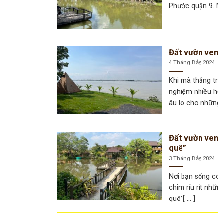
Phước quận 9. N
Đất vườn ven
4 Tháng Bảy, 2024
Khi mà thăng t
nghiệm nhiều h
âu lo cho những[
Đất vườn ven
quê”
3 Tháng Bảy, 2024
Nơi bạn sống c
chim ríu rít n
quê”[ ... ]