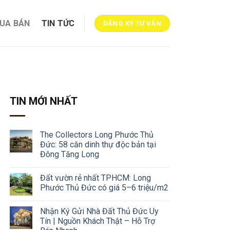
MUA BÁN
TIN TỨC
ĐĂNG KÝ TƯ VẤN
TIN MỚI NHẤT
The Collectors Long Phước Thủ
Đức: 58 căn dinh thự độc bản tại
Đông Tăng Long
Đất vườn rẻ nhất TPHCM: Long
Phước Thủ Đức có giá 5–6 triệu/m2
Nhận Ký Gửi Nhà Đất Thủ Đức Uy
Tín | Nguồn Khách Thật – Hỗ Trợ