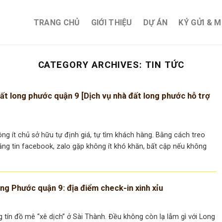
TRANG CHỦ
GIỚI THIỆU
DỰ ÁN
KÝ GỬI & 
CATEGORY ARCHIVES:
TIN TỨC
ất long phước quận 9 [Dịch vụ nhà đất long phước hỗ trợ
ng ít chủ sở hữu tự định giá, tự tìm khách hàng. Bằng cách treo
ăng tin facebook, zalo gặp không ít khó khăn, bất cập nếu không
ng Phước quận 9: địa điểm check-in xinh xỉu
tín đồ mê “xê dịch” ở Sài Thành. Đều không còn lạ lẫm gì với Long