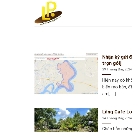
Skip
to
content
Nhận ký gửi đ
trọn gói]
29 Tháng Bảy, 2024
Hiện nay có khô
biển rao bán, đ
am[ ... ]
Lặng Cafe Lo
24 Tháng Bảy, 2024
Chắc hẳn những 